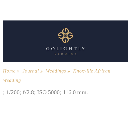
Home
»
Journal
»
Weddings
»
Knoxville African
Wedding
; 1/200; f/2.8; ISO 5000; 116.0 mm.